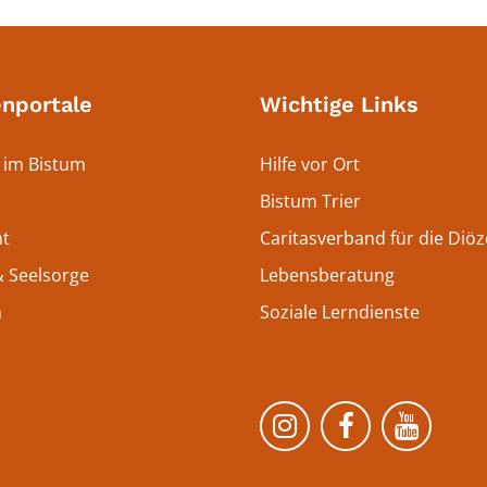
nportale
Wichtige Links
 im Bistum
Hilfe vor Ort
Bistum Trier
t
Caritasverband für die Diöz
 Seelsorge
Lebensberatung
n
Soziale Lerndienste
Bistum Trier auf 
Bistum Trie
Bistu