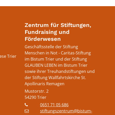
Zentrum für Stiftungen,
Fundraising und
Förderwesen
Geschäftsstelle der Stiftung
Menschen in Not - Caritas-Stiftung
ese Trier
im Bistum Trier und der Stiftung
GLAUBEN LEBEN im Bistum Trier
sowie ihrer Treuhandstiftungen und
der Stiftung Wallfahrtskirche St.
Apollinaris Remagen
Mustorstr. 2
Instragram
r auf Facebook
m Trier auf YouTube
54290
Trier
0651 71 05 686
stiftungszentrum@bistum-