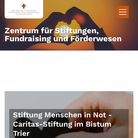
Zum Inhalt springen
Zentrum für Stiftungen,
Fundraising und Förderwesen
Stiftung Menschen in Not -
Caritas-Stiftung im Bistum
Trier