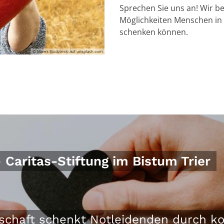
Sprechen Sie uns an! Wir be
Möglichkeiten Menschen in 
schenken können.
© Marek Studzinski auf unsplash.com
 Caritas-Stiftung im Bistum Trier
schaft schenkt Notleidenden durch ko