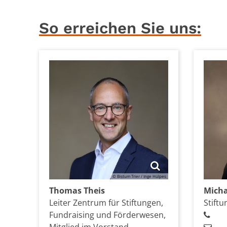
So erreichen Sie uns:
© Bistum Trier / Inge Hülpes
Thomas
Theis
Micha
Leiter Zentrum für Stiftungen,
Stift
Fundraising und Förderwesen,