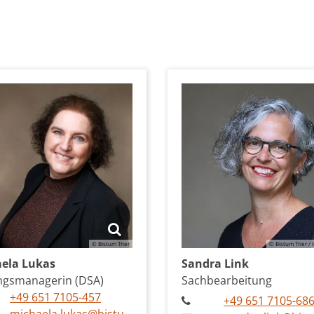
© Bistum Trier
© Bistum Trier /
ela
Lukas
Sandra
Link
ungsmanagerin (DSA)
Sachbearbeitung
+49 651 7105-457
+49 651 7105-68