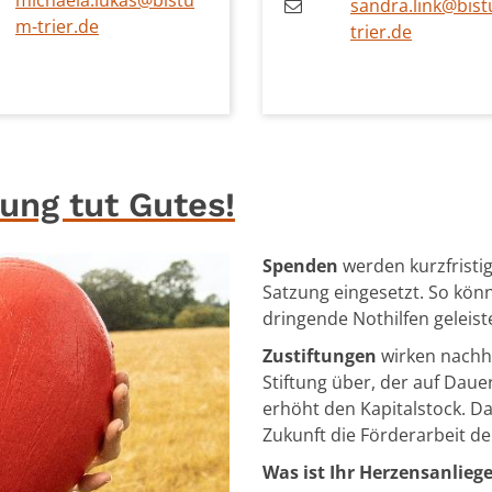
michaela.lukas@bistu
sandra.link@bis
m-trier.de
trier.de
ung tut Gutes!
Spenden
werden kurzfristi
Satzung eingesetzt. So könn
dringende Nothilfen geleist
Zustiftungen
wirken nachh
Stiftung über, der auf Dauer
erhöht den Kapitalstock. Da
Zukunft die Förderarbeit de
Was ist Ihr Herzensanlieg