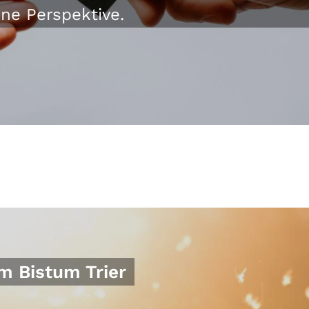
ine Perspektive.
m Bistum Trier