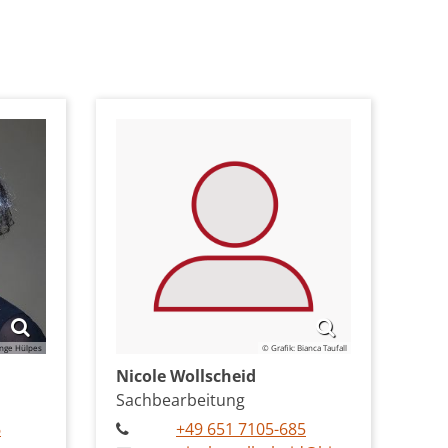
 Inge Hülpes
© Grafik: Bianca Taufall
Nicole
Wollscheid
Sachbearbeitung
6
+49 651 7105-685