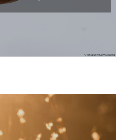
© Unsplash/Kelly Sikkema