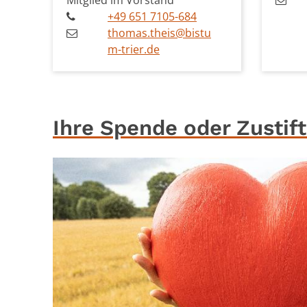
Mitglied im Vorstand
+49 651 7105-684
thomas.theis@bistu
m-trier.de
Ihre Spende oder Zustift